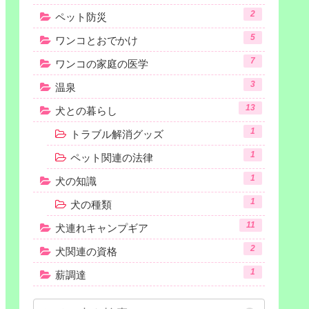
2
ペット防災
5
ワンコとおでかけ
7
ワンコの家庭の医学
3
温泉
13
犬との暮らし
1
トラブル解消グッズ
1
ペット関連の法律
1
犬の知識
1
犬の種類
11
犬連れキャンプギア
2
犬関連の資格
1
薪調達