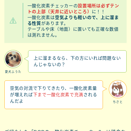
一酸化炭素チェッカーの
設置場所は必ずテン
トの上部（天井に近いところ）
に！！
一酸化炭素は
空気よりも軽いので、上に溜ま
る性質
があります。
テーブルや床（地面）に置いても正確な数値
は測れません。
上に溜まるなら、下の方にいれば問題ない
んじゃないの？
愛犬ふうた
空気の対流で下りてきたり、一酸化炭素量
が増えれば
下まで一酸化炭素で充満
される
んだよ
ちさと