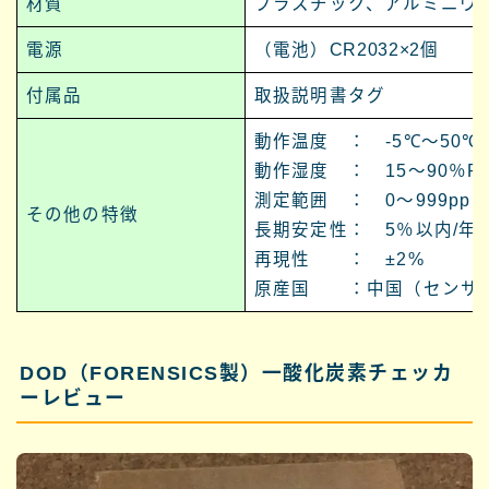
材質
プラスチック、アルミニウ
電源
（電池）
CR2032×2個
付属品
取扱説明書タグ
動作温度 ： -5℃～50℃
動作湿度 ： 15～90％R
測定範囲 ： 0～999ppm
その他の特徴
長期安定性： 5％以内/年
再現性 ： ±2%
原産国 ：中国（センサ
DOD（FORENSICS製）一酸化炭素チェッカ
ーレビュー