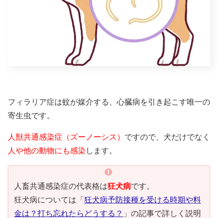
フィラリア症は蚊が媒介する、心臓病を引き起こす唯一の
寄生虫です。
人獣共通感染症（ズーノーシス）
ですので、犬だけでなく
人や他の動物にも感染
します。
人畜共通感染症の代表格は
狂犬病
です。
狂犬病については「
狂犬病予防接種を受ける時期や料
金は？打ち忘れたらどうする？
」の記事で詳しく説明