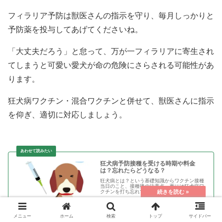
フィラリア予防は獣医さんの指示を守り、毎月しっかりと
予防薬を投与してあげてくださいね。
「大丈夫だろう」と怠って、万が一フィラリアに寄生され
てしまうと可愛い愛犬が命の危険にさらされる可能性があ
ります。
狂犬病ワクチン・混合ワクチンと併せて、獣医さんに指示
を仰ぎ、適切に対応しましょう。
狂犬病予防接種を受ける時期や料金
は？忘れたらどうなる？
狂犬病とは？という基礎知識からワクチン接種
当日のこと、接種後の注意点、更には狂犬病ワ
クチンを打ち忘れて期間を過ぎた場合はどうす
るのかまで、動物看護士の資格を持つ管理人が
詳しくお伝えします。
メニュー
ホーム
検索
トップ
サイドバー